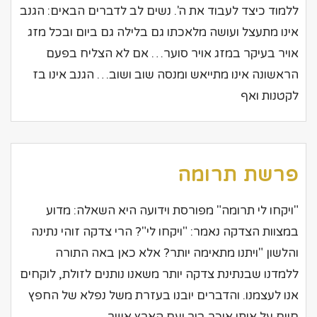
ללמוד כיצד לעבוד את ה'. נשים לב לדברים הבאים: הגנב
אינו מתעצל ועושה מלאכתו גם בלילה גם ביום ובכל מזג
אויר בעיקר במזג אויר סוער… אם לא הצליח בפעם
הראשונה אינו מתייאש ומנסה שוב ושוב… הגנב אינו בז
לקטנות ואף
פרשת תרומה
"ויקחו לי תרומה" מפורסת וידועה היא השאלה: מדוע
במצוות הצדקה נאמר: "ויקחו לי"? הרי צדקה זוהי נתינה
והלשון "ויתנו מתאימה יותר? אלא כאן באה התורה
ללמדנו שבנתינת צדקה יותר משאנו נותנים לזולת, לוקחים
אנו לעצמנו. והדברים יובנו בעזרת משל נפלא של החפץ
חיים על אותו איכר בור ועם הארץ אשר