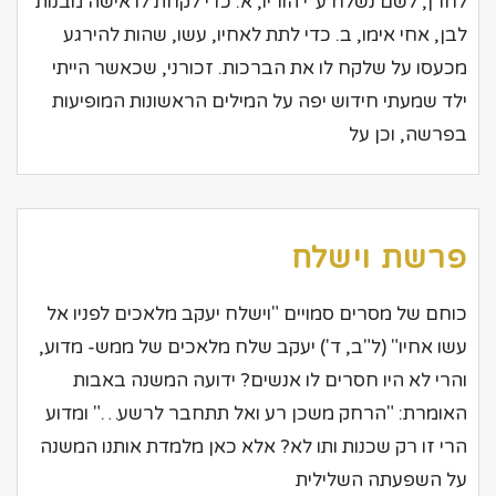
לחרן, לשם נשלח ע"י הוריו, א. כדי לקחת לו אישה מבנות
לבן, אחי אימו, ב. כדי לתת לאחיו, עשו, שהות להירגע
מכעסו על שלקח לו את הברכות. זכורני, שכאשר הייתי
ילד שמעתי חידוש יפה על המילים הראשונות המופיעות
בפרשה, וכן על
פרשת וישלח
כוחם של מסרים סמויים "וישלח יעקב מלאכים לפניו אל
עשו אחיו" (ל"ב, ד') יעקב שלח מלאכים של ממש- מדוע,
והרי לא היו חסרים לו אנשים? ידועה המשנה באבות
האומרת: "הרחק משכן רע ואל תתחבר לרשע…" ומדוע
הרי זו רק שכנות ותו לא? אלא כאן מלמדת אותנו המשנה
על השפעתה השלילית