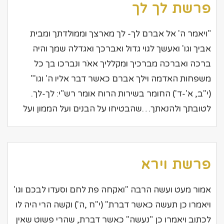
פרשת לך לך
"ויאמר ה' אל אברם לך- לך מארצך וממולדתך ומבית
אביך וגו' ואעשך לגוי גדול ואברכך ואגדלה שמך והיה
ברכה ואברכה מברכיך ומקלליך אאֹר ונברכו בך כל
משפחות האדמה וילך אברם כאשר דבר אליו ה' וגו'"
(י"ב, א'-ד') החומר בשירות הרוח אומר רש"י: לך-לך.
לטובתך ולהנאתך…שהבטיחו על הבנים ועל הממון ועל
פרשת וירא
אמור מעט ועשה הרבה "ואקחה פת לחם וסעדו לבכם וגו'
ויאמרו כן תעשה כאשר דברת" (י"ח ,ה') וקשה הרי היה לו
לכתוב ויאמרו כן "נעשה" כאשר דברת, שהרי פשוט שאין