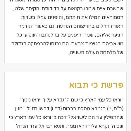
שרשרת איים שמרו בקנאות על בדידותם. הקיסר שלט,
הסמוראים הטילו את חיתתם, והיפנים עמלו בשדות
האורז הדלים בחריצותם הנודעת. גם כאשר הקדמה
הגיעה אליהם, שמרו היפנים על בדלנותם והשקיעו כל
משאביהם בטיפוח צבאם. הם נכנסו להרפתקה הגדולה
של מלחמת העולם השנייה,
פרשת כי תבוא
"וראו כל עמי הארץ כי שם ה' נקרא עליך ויראו ממך"
(כ"ח, י') בגמרא מסכת ברכות (דף ו) דרשו חז"ל: "מנין
שהתפילין עוז הם לישראל? דכתיב: וראו כל עמי הארץ כי
שם ה' נקרא עליך ויראו ממך, ותניא רבי אליעזר הגדול