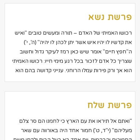
פרשת נשא
רכושו האמיתי של האדם – תורה ומעשים טובים "ואיש
את קדשיו לו יהיו איש אשר יתן לכהן לו יהיה" (ה', י')
ה"חפץ חיים" אומר שיש כאן רמז לעיקר גדול וחשוב
שצריך כל אדם לזכור בכל רגע מימי חייו: רכושו האמיתי
הוא אך ורק פירות עמלו הרוחני. ענייני קדושה בהם הוא
פרשת שלח
"ואתם אל תיראו את עם הארץ כי לחמנו הם סר צלם
מעליהם" (י"ד, ט') חמור אחד היה באורווה עם שאר
החמורים והבהמות. יום אחד בא בעל הבית ולקחו משם