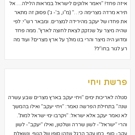
איזה פחד! "ויאמר אלוקים לישראל במראות הלילה… אל
תירא מרדה מצרימה כי…" (מ"ו, ב'- ג') פסוק זה מתאר
את פחדו של יעקב מהירידה למצרים. ומבאר רש"י: לפי
שהיה מיצר על שנזקק לצאת לחוצה לארץ". ממה פחד
ומדוע היה מיצר והרי בנו מולך על ארץ מצרים? ועוד מה
רע לגור בחו"ל?
פרשת ויחי
סגולה לאריכות ימים "ויחי יעקב בארץ מצרים שבע עשרה
שנה" בתחילת הפרשה נאמר: "ויחי יעקב" ואילו בהמשך
לא נאמר יעקב אלא ישראל: "ויקרבו ימי ישראל למות".
והרי "ישראל"- לשון שררה ושלטון, ואילו "יעקב"- לשון
עקב- סוף, כמו עקב הרגל שזהו סופו של הגוף. ונשאלת