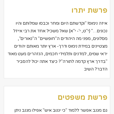
פרשת יתרו
איזה נימוס! "וקדשתם היום ומחר וכבסו שמלותם והיו
נכונים…" (י"ט, י'- י"א) שאל משכיל אחד את רבי אייזל
מסלונים, מפני מה היהודים ה"חופשיים" ה"נאורים",
מצטיינים במידת נימוס ודרך- ארץ יותר מאותם יהודים
יראי שמים, למדנים ותלמידי חכמים, הנזהרים מעט מאוד
"בדרך ארץ קדמה לתורה"? כיצד אתה יכול להסביר
הדבר? השיב
פרשת משפטים
גם מגנב אפשר ללמוד "כי יגנוב איש" אפילו מגנב ניתן