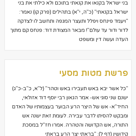
בני ישראל בקנאו את קנאתי בתוכם ולא כילתי את בני
ישראל בקנאתי" (כ"ה, י"א) בתהילים (פרק קו) נאמר:
"ויעמד פינחס ויפלל ותעצר המגפה ותחשב לו לצדקה
לדור ודור עד עולם"! מבאר המצודת דוד: פנחס קם מתוך
העדה ועשה דין ומשפט
פרשת מטות מסעי
"כל אשר יבא באש תעבירו באש וטהר" (ל"א, כ"ב-כ"ג)
ישנם שני סוגי אש- אמר הגאון רבי יוסף דוד אזולאי,
החיד"א- אש של היצר הרע הבוער בעצמותיו של האדם
ומבקש להסיתו לדבר עבירה. לעומת זאת ישנה אש
התורה, אש הקדושה והטהרה. אמרו חז"ל במסכת
קידושין (דף ל): "בראתי יצר הרע בראתי