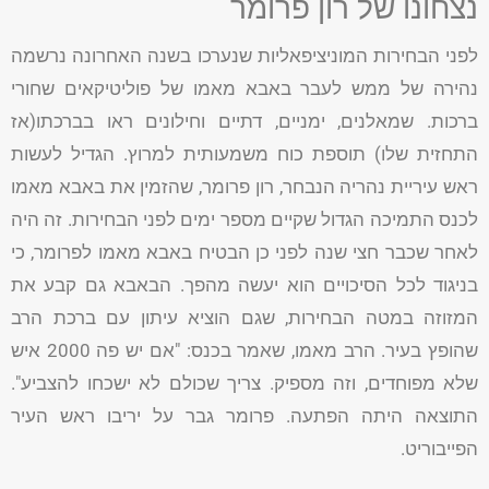
נצחונו של רון פרומר
לפני הבחירות המוניציפאליות שנערכו בשנה האחרונה נרשמה
נהירה של ממש לעבר באבא מאמו של פוליטיקאים שחורי
ברכות. שמאלנים, ימניים, דתיים וחילונים ראו בברכתו(אז
התחזית שלו) תוספת כוח משמעותית למרוץ. הגדיל לעשות
ראש עיריית נהריה הנבחר, רון פרומר, שהזמין את באבא מאמו
לכנס התמיכה הגדול שקיים מספר ימים לפני הבחירות. זה היה
לאחר שכבר חצי שנה לפני כן הבטיח באבא מאמו לפרומר, כי
בניגוד לכל הסיכויים הוא יעשה מהפך. הבאבא גם קבע את
המזוזה במטה הבחירות, שגם הוציא עיתון עם ברכת הרב
שהופץ בעיר. הרב מאמו, שאמר בכנס: "אם יש פה 2000 איש
שלא מפוחדים, וזה מספיק. צריך שכולם לא ישכחו להצביע".
התוצאה היתה הפתעה. פרומר גבר על יריבו ראש העיר
הפייבוריט.