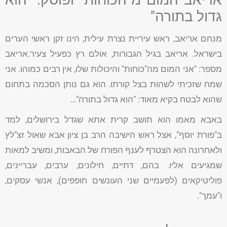
גדול בתורה"
מנחם אריאב, ראש עיריית נצרת עילית, הינו זקן ראשי הערים
בישראל. אריאב בגיל הגבורות, אולם רץ כפעיל צעיר.אריאב
מספר: "אני המום מה"כוחות" והיכולות שלו, אין רבים כמוהו. אני
שמח שזכיתי לשהות בצל קורתו. הוא גם נותן הסכמה בתחום
שהוא לבטח בקיא מאוד: "הוא גדול בתורה"…
באבא מאמו הוא תושב קרית אתא שגדל בירושלים, למד
ב"פורת יוסף", אצל ראש הישיבה הרב בן ציון אבא שאול זצ"לץ
ולאחרונה הוא הצטרף לענף הפורח של הבאבות, ומשיב למאות
שמגיעים אליו. בהם, דתיים, חילונים, ערבים, עבריינים,
פוליטיקאים (לפעמיים שני העונשים חופפים), אנשי עסקים,
ו"עמך".