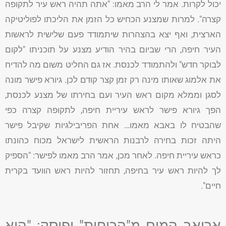
יכול לקרות. אמר לי הרב מאמו: "אתה תהיה ראש עיר לתקופה
קצרה". למרות שמצנע הכחיש כל הזמן את הליכתו לפוליטיקה
הארצית, ואף יצא בהצהרות שיתמודד פעם שלישית לראשות
העיר חיפה, הרי שביום בהיר הודיע מצנע על תוכניתו "לקום
לבוקר חדש" ולהתמודד לכנסת. אז גם החליט משום מה להדיח
את אלמוג שאותו מינה רק זמן קצר קודם לכן. גיורא פישר מונה
לסגן וממלא מקום ראש העיר ועם בחירתו של מצנע לכנסת,
הפך גיורא פישר לראש עיריית חיפה, לתקופה קצרה כפי
שהבטיח לו באבא מאמו… אחת הפריבילגיות שקיבל פישר
היתה זכות בחירה לרבנות הראשית לישראל מכוח כהונתו
כראש עיריית חיפה. לאחר מכן, אמר הרב מאמו לפישר: "הספיק
לך להיות ראש עיר בחיפה, תחזור להיות ראש הוועד בקרית
חיים".
אריאב המום מ"הכוחות" ופוסק: "הוא