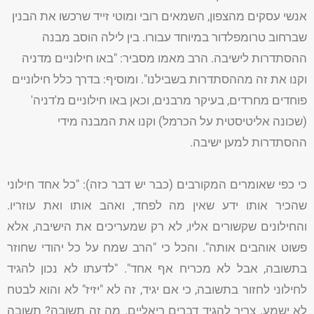
אנשי עסקים מהצפון, השמאים רובי ומוטי זייד שרכשו את הבנין
שברחוב טרומפלדור במיוחד עבורו. בין לילה הוסב מבנה
ההסתדרות לישיבה. הרב מאמו מסביר: "באו חילוניים מדניה
וקנו את זה מההסתדרות בשבילנו". ומוסיף: בדרך כלל חילוניים
פוחדים מחרדים, בעיקר מרבנים, וכאן באו חילוניים מ'דניה'
(שכונה אליטיסטית על הכרמל) וקנו את המבנה מידי
ההסתדרות למען ישיבה.
כי כפי שאומרים המקורבים (כבר יש דבר כזה): "כל אחד חילוני
שהכיר אותו ידע שאין מה לפחד, ואהב אותו ואת עוזריו.
והחילונים שקשורים אליו, לא רק שמעריכים את הישיבה, אלא
פשוט אוהבים אותה". והכל כי "הרב שמח על כל יהודי שחוזר
בתשובה, אבל לא מכריח אף אחד". "לדעתו לא נכון להגיד
לחילוני לחזור בתשובה, כי אם יגיד, זה לא "יזיז" לא והוא לבטח
לא ישמע. צריך להגיד דברים ריאליים. מה זה תשובה? תשובה