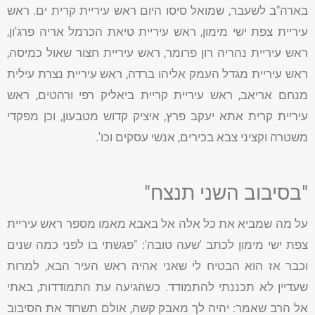
בארה"ב לשעבר, שמואל סיסו היום ראש עיריית קרית ים. ראש
עיריית צפת ישי מימון, ראש עיריית טיאת הכרמל אריה פרג'ון,
ראש עיריית נהריה רון פרומר, ראש עיריית חצור שאול כמיסה,
ראש עיריית מגדל העמק אליהו ברדה, ראש עיריית נצרת עילית
מנחם אריאב, ראש עיריית קריית ביאליק רפי ורהטים, ראש
עיריית קרית אתא יעקב פרץ, איציק קדוש מטבעון, וכן מפקדי
משטרה וקציני צבא בכירים, אנשי עסקים וכו'.
"בסיבוב השני תנצח"
על מה שמביא את כל אלה אל באבא מאמו מספר ראש עיריית
צפת ישי מימון לכתב 'שעה טובה': "פגשתי בו לפני כמה שנים
וכבר אז הוא הבטיח לי שאני אהיה ראש העיר הבא, למרות
שעדיין לא תכננתי להתמודד. כשהגיעה עת התמודדות, באתי
אל הרב שאמר: יהיה לך מאבק קשה, אולם תשרוד את הסיבוב