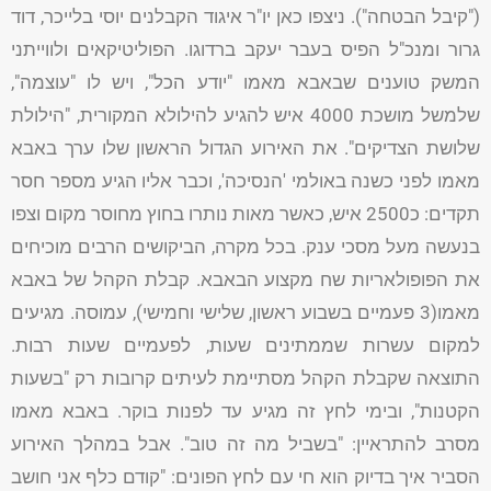
("קיבל הבטחה"). ניצפו כאן יו"ר איגוד הקבלנים יוסי בלייכר, דוד
גרור ומנכ"ל הפיס בעבר יעקב ברדוגו. הפוליטיקאים ולווייתני
המשק טוענים שבאבא מאמו "יודע הכל", ויש לו "עוצמה",
שלמשל מושכת 4000 איש להגיע להילולא המקורית, "הילולת
שלושת הצדיקים". את האירוע הגדול הראשון שלו ערך באבא
מאמו לפני כשנה באולמי 'הנסיכה', וכבר אליו הגיע מספר חסר
תקדים: כ2500 איש, כאשר מאות נותרו בחוץ מחוסר מקום וצפו
בנעשה מעל מסכי ענק. בכל מקרה, הביקושים הרבים מוכיחים
את הפופולאריות שח מקצוע הבאבא. קבלת הקהל של באבא
מאמו(3 פעמיים בשבוע ראשון, שלישי וחמישי), עמוסה. מגיעים
למקום עשרות שממתינים שעות, לפעמיים שעות רבות.
התוצאה שקבלת הקהל מסתיימת לעיתים קרובות רק "בשעות
הקטנות", ובימי לחץ זה מגיע עד לפנות בוקר. באבא מאמו
מסרב להתראיין: "בשביל מה זה טוב". אבל במהלך האירוע
הסביר איך בדיוק הוא חי עם לחץ הפונים: "קודם כלף אני חושב