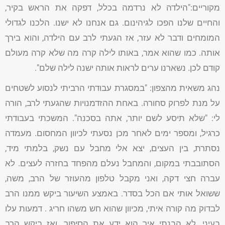
מקוריים:"הילדה לא נרדמה בכלל, דפקה את הראש בקיר,
והחיים שלנו הפכו לגיהינום. גם אנחנו לא ישנו. הלכנו לגדולי
המומחים ודבר לא עזר, אז הגעתי לרב עם הילדה, והוא בירך
אותה. כמו שהוא אמר, באותו לילה קרה מה שלא קרה מעולם
קודם לכן. נשארנו ערים לראות אותה ישנה לילה שלם".
נהג משאית מהצפון: "במסגרת עבודתי הרביתי לנסוע לשטחים
על מנת לפרוק סחורה. באחת ההזדמנויות שהגעתי לרב, הורה
לי: "שלא תיסע לשם יותר, אתה בסכנה". המשכתי בעבודתי
כרגיל, ומספר ימים לאחר מכן נסעתי לכיוון המחסום. מעמדה
נסתרת, בין העצים, יצא אלי מחבל עם נשק, בלמתי מיד,
הסתובבתי במקום, והמחבל נעלם מהפחד בחזרה לעצים. לא
עברה חצי דקה, ואני מקבל טלפון מהעוזר של הרב, משה,
ששואל אותי אם הכל בסדר. באמצע השיעור ביקש ממנו הרב
לבדוק מה קורה איתי, מכיוון שהוא חש משהו חריג . דמעות עלו
בעיני. לא הבנתי איך הוא ידע את הסיפור. ואז ביקש הרב