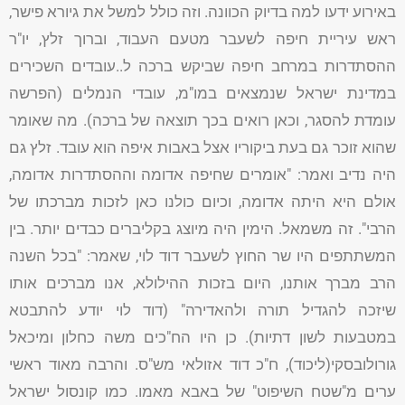
באירוע ידעו למה בדיוק הכוונה. וזה כולל למשל את גיורא פישר,
ראש עיריית חיפה לשעבר מטעם העבוד, וברוך זלץ, יו"ר
ההסתדרות במרחב חיפה שביקש ברכה ל..עובדים השכירים
במדינת ישראל שנמצאים במו"מ, עובדי הנמלים (הפרשה
עומדת להסגר, וכאן רואים בכך תוצאה של ברכה). מה שאומר
שהוא זוכר גם בעת ביקוריו אצל באבות איפה הוא עובד. זלץ גם
היה נדיב ואמר: "אומרים שחיפה אדומה וההסתדרות אדומה,
אולם היא היתה אדומה, וכיום כולנו כאן לזכות מברכתו של
הרבי". זה משמאל. הימין היה מיוצג בקליברים כבדים יותר. בין
המשתתפים היו שר החוץ לשעבר דוד לוי, שאמר: "בכל השנה
הרב מברך אותנו, היום בזכות ההילולא, אנו מברכים אותו
שיזכה להגדיל תורה ולהאדירה" (דוד לוי יודע להתבטא
במטבעות לשון דתיות). כן היו הח"כים משה כחלון ומיכאל
גורולובסקי(ליכוד), ח"כ דוד אזולאי מש"ס. והרבה מאוד ראשי
ערים מ"שטח השיפוט" של באבא מאמו. כמו קונסול ישראל