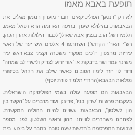
תופעת באבא מאמו
לא רק "רנטגן" הפוליטיקאים וחברי מועדון הממון מגלים את
הבאבאות. בהילולא שערך בחיפה האדומה הרא רפאל מאמו,
תלמידו של הרב בנציון אבא שאול("לכבוד הילולות אהרן הכהן,
רש"י והאר"י הקדוש") השתתפו 4 אלפים איש יער של ראשי
עיריות מהצפון, ח"כים מפקדי משטרה וקציני צבא-ראש עיר
משינוי עמד ושר בדבקות או "אור זרוע לצדיק ולישרי לב שמחה"
ודוד לוי חזר לימיו הטובים כאשר שילב את הקהל בסיפורי
נפלאות הבאבא(החרדי תלמיד פורת יוסף)
הבאבאות הם תופעה עולה בשמי הפוליטיקה הישראלית.
בעקבות פרשיות "שרון ובניו", פריצקי ועוד מדברים על "הקשר בין
הון לשלטון", הבאבאות עשויים להיות החוליה המקשרת.
לפתחם משחררים לווייתני ההון וראשי השלטון. לפני מספר
שבועות התפרסמה ב'חדשות שעה טובה' כתבה על ביצועי בית