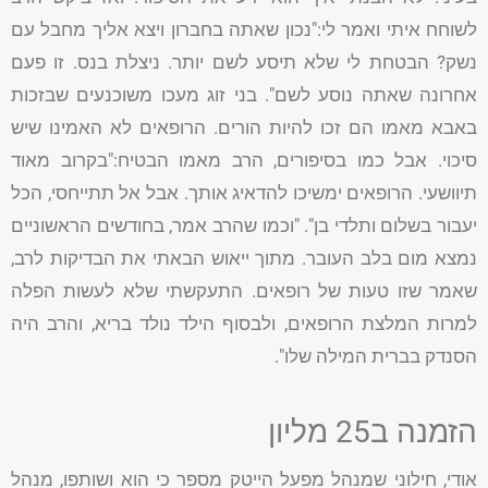
לשוחח איתי ואמר לי:"נכון שאתה בחברון ויצא אליך מחבל עם
נשק? הבטחת לי שלא תיסע לשם יותר. ניצלת בנס. זו פעם
אחרונה שאתה נוסע לשם". בני זוג מעכו משוכנעים שבזכות
באבא מאמו הם זכו להיות הורים. הרופאים לא האמינו שיש
סיכוי. אבל כמו בסיפורים, הרב מאמו הבטיח:"בקרוב מאוד
תיוושעי. הרופאים ימשיכו להדאיג אותך. אבל אל תתייחסי, הכל
יעבור בשלום ותלדי בן". "וכמו שהרב אמר, בחודשים הראשוניים
נמצא מום בלב העובר. מתוך ייאוש הבאתי את הבדיקות לרב,
שאמר שזו טעות של רופאים. התעקשתי שלא לעשות הפלה
למרות המלצת הרופאים, ולבסוף הילד נולד בריא, והרב היה
הסנדק בברית המילה שלו".
הזמנה ב25 מליון
אודי, חילוני שמנהל מפעל הייטק מספר כי הוא ושותפו, מנהל