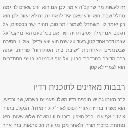
זה לעשות מה שהקב"ה אומר, לכן אם הוא יודע שאדם לדוגמה
מחלל שבת, הוא יודע שאם יגיד לו את זה, זה לא יעזור. לכן הוא
רק יאמר לו: תשתדל לשמור יותר טוב, תהיה ישר בכספים, אל
תגנוב. אם יש לך עסק, תהיה ישר. אם בכל פעם האדם יקבל על
עצמו דבר אחד קטן, בעוד 20 שנה הוא יצא צדיק". אולי זו הסיבה
שבשנתיים האחרונות "ישיבת בית הסתדרות" פורחת, ועתה
כבר מדובר בהרחבת הבנין. על אף שכמנהג בנייני הסתדרות
הוא לגמרי לא קטן.
רבבות מאזינים לתוכנית רדיו
לרב מאמו גם יש תוכנית רדיו משלו. פעמיים בשבוע, שני ורביעי,
הוא משדר ברדיו האזורי הפופולארי "קול המזרח", הנקלט בתדר
102.8 אף.אם . בכל הצפון. תוכנית זו נמשכת שלוש שעות, היא
נפתחת בדברי תורה, ולאחר מכן מגיעות הכופתאות, בזה אחר