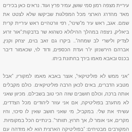
עיריית מצפה רמון סמי שושן, עמיר פרץ ועוד. נראים כאן בכירים
מאד מהדרג הארצי מכל המפלגות שביקשו שלא לצטט את
שמם. אגב, ראש עיר מ"שינוי", רפי וורטהיים ראש עיריית קרית
ביאליק, ניצפה במהלך ההילולא כשהוא שר בדבקות:"אור זרוע
לצדיק ולישרי לב שמחה".. ביקרו גם זאב בוים, יצחק וקנין,
אברהם הירשנזון יו"ר ועדת הכספים, ודוד לוי, שכאמור דיבר
בכנס ובאבא מאמו בירך בחתונת ביתו.
"אני ממש לא פוליטיקאי", אוצר באבא מאמו למקוריו, "אבל
מטבע הדברים, באים לכאן הרבה פוליטיקאים. כולם מקבלים
אותה ברכה, וכולם חושבים שזה הכי טוב בשבילם. מכיוון שאני
לא מתערב בפוליטיקה, אם אני עוזר ליהודים מכל הצדדים,
עשיתי את שלי. במקביל, מי שאני חושב שאין לו סיכוי, והיו
מקרים, אני אומר לו, אך תרוץ, תוותר". בינתיים הכל במקומיות.
המקורבים מבטיחים: "בפוליטיקה הארצית הוא לא מזדהה עם