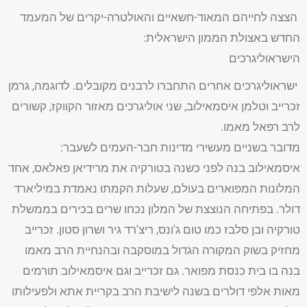
הצצה לחייהם המאוד-חשאיים והאולטרה-יקרים של המעמד
החדש באצולת הממון הישראלית:
הישראוליגרכים
ישראוליגרכים אחרים התחברו לרבנים מקובלים. לדוגמה, גרמן
זכרייב וטלמן איסמאילוב, שני אוליגרכים מאזור הקווקז, קשורים
לרב רפאל מאמו.
מדובר בשניים מעשירי מדינות חבר-העמים לשעבר:
איסמאילוב בנה לפני כשנה בטורקיה את מרידיאן פאלאס, אחד
המלונות המפוארים בעולם, שעלות הקמתו נאמדת במיליארד
דולר. בפתיחה הנוצצת של המלון נכחו שרים בכירים בממשלת
טורקיה ובן סלבז כמו טום ג'ונס, ריצ'רד גיר ושרון סטון. זכרייב
מחזיק בשוק המקורה הגדול במוסקבה ובהנחיית הרב מאמו
בנה בו בית כנסת מפואר. גם זכרייב וגם איסמאילוב תורמים
מאות אלפי דולרים בשנה לישיבת הרב בקריית אתא ולפעילותו