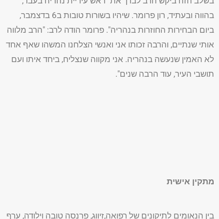
בשלב הזה ביקש הרב לברך את "ראש עיריית נהריה בעבר,
בהווה ובעתיד, רון פרומר. שיהיו בשורות טובות ב6 בדצמבר,
ביום הבחירות החוזרות בנהריה". פרומר הודה לרב: "הרב מלווה
אותי שנתיים, והרבה זכותו אני ואנשי הצלחנו המשהו שאף אחד
לא האמין שנעשה בנהריה. אני מקווה שנצליח, ביחד איתו ועם
תושבי העיר, עוד הרבה שנים".
מתקין אישית
בין הנאומים לתיקונים של רפואה,זיווג, פרנסה טובה וילודה, ערף