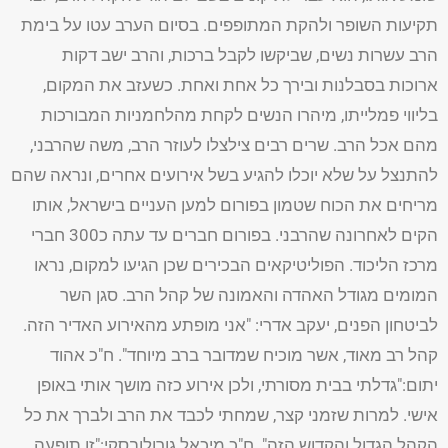
תקיעות השופר ולהקת המתופפים. בסיום הערב עטו על בימת
הרב עשרות נשים, שביקשו לקבל ברכות, והרב ישב דקות
ארוכות בסבלנות ובירך כל אחת ואחת. כשעזב את המקום,
בליווי פמלייתו, מיהרו הנשים לקחת מהלחמניות המבורכות
מהם אכל הרב. שרים רבים צילצלו לעוזר הרב, משה שהרבני,
להתנצל על שלא יוכלו להגיע בשל אירועים אחרים, ונראה שהם
מריחים את הכוח שטמון בפורום למען העניים בישראל, אותו
הקים לאחרונה שהרבני. בפורום חברים עד עתה כ300 חברי
מרכז הליכוד. הפוליטיקאים הבכירים שכן הגיעו למקום, נראו
המומים מגודל האהדה והאמונה של קהל הרב. סגן השר
לביטחון הפנים, יעקב אדרי: "אני מופתע מהאירוע האדיר הזה.
קהל רב מאוד, אשר מוכיח שמדובר ברב מיוחד". ח"כ אהוד
יתום:"גדלתי בבית מסורתי, ולכן אירוע כזה מושך אותי באופן
אישי. למרות שזמני קצר, שמחתי לכבד את הרב ולברך את כל
הקהל הגדול והקדוש הזה". ח"כ מיכאל גורולובסקי:"זו תופעה