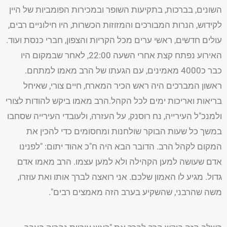
השונים, בברכות, בתקיעות השופר ובמכירות הפומביות של היין
לקידוש, הנרות המבורכים והמזוזות הכשרות, היו חילוניים רבים,
עולים חדשים, ראשי ערים מכל הקריות והצפון, חברי כנסת ועוד.
האירוע נפתח קצת אחרי השעה 22:00, לאחר שבמקום היו
כבר כ4000 מאמינים, עם הגעתו של הרב מאמו למתחם.
ראשון המברכים היה ראש הכיר המארח, חיים צורי, שאיחל
בריאות ואריכות ימים לכל הקהל.הרב מאמו ביקש להודות לצורי
ולמנכ"ל העירייה, נח רוסנק, על העזרה, ולעובדי העירייה שסחבו
במשך כל שעות הבוקר שולחנות ומחסומים כדי להכין את
המקום לקהל הרב. הדובר הבא היה ח"כ אהוד יתום: "לפנינו
אדם שעושה למען הקהילה ולא למען עצמו. הרב מאמו אדם
גדול. מגיע לו האמון שלכם. אני רואצה לברך אותו ואת עוזרו,
משה שהרבני, שהשקיע בערב הזה מאמצים רבים".