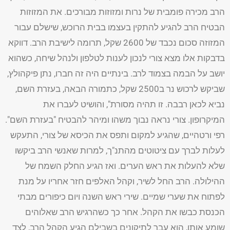
הרב מכירה פומבית של נרות ומזוזות מבורכים. את המזוזות
הבטיח הרב להגיע להתקין בעצמו בבית הרוכש, שישלם עבור
המזוזה סכום נכבד של 2600 שקל, תרומה לישיבת הרב. דווקא
בדבקות אלו מצא צורי לנכון לענות לטלפון ולנהל שיחה, כשהוא
יושב על הבמה בצמוד לרב. בינתיים היה זה חברו, נתן פיקהולץ,
שביקש לרכוש נר ב2500 שקל, כתמורה הבאה, בעזרת השם,
נביא לכאן רבבה. זו תהיה מסורת", והושיט לעברו את
המיקרופון. צורי נראה נבוך משהו ומיהר להבטיח "בעזרת השם".
רפי ורטהיים, שהגיע למקום ותפס את הכיסא של צורי, התעקש
לעלות לברך עם ציטוטים מהתנ"ך, למרות שאנשי הרב ביקשו
שלא להעלות את ראש הערים. ואז הגיע החלק השמח של
ההילולה. הרב החל לשיר, וקהל האלפים חזר אחריו על מנת
לפתוח את שערי שמיים. שירי ראש השנה ויום כיפורים מבתי
הכנסת כבשו את הקהל. אחר כך כשהרגיש הרב שאלוהים
שומע אותו, הוא עבר לתיקונים בשבילם הגיע הקהל הרב, לצד