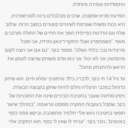
התמודדות ואמירה מיוחדת.
הפרעת סכיזו-אפקטיב, שרבים מבלבלים בינה לסכיזופרניה,
היא נכות נפשית שגורמת לשינויים קיצוניים במצב הרוח. שילוב
שלה עם טרדנות כפייתית הופך את החיים של החולה מורכבים
מאוד. "כשמתפרץ אצלי התקף דיכאון וחרדה, אני סובל
מרעידות ובכי בלתי נשלט", מספר בקר. "גם אם אני רוצה לקום
מהמיטה, אני לא יכול. אני כמו אדם משותק שרוצה לטמון את
הראש ולהתנתק מהכל".
עד גיל 14 חי בקר, לדבריו, כילד נורמטיבי ומלא חיים. הוא שיחק
כדורגל במכבי הרצליה וחלם להיות שחקן בקבוצה הבוגרת.
ניסיון סחיטה שעבר בחטיבת הביניים שינה את התוכניות של
בקר, שסבל בעקבות המקרה מפוסט טראומה. "במהלך שיעור
חופשי בחטיבה ניגש אליי תלמיד מהשכבה, וביקש ממני כסף
באיומים", נזכר בקר. "עניתי לו שאין לי כסף. הוא התקרב אליי