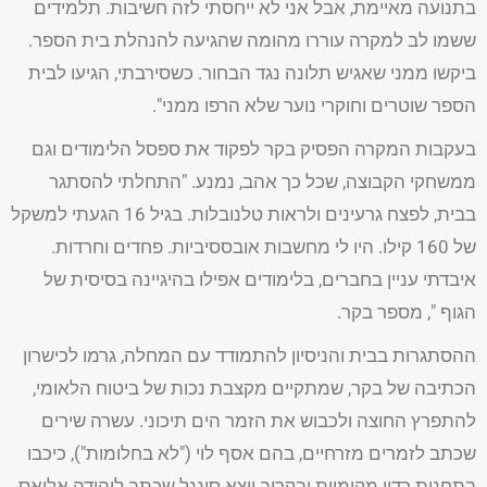
בתנועה מאיימת, אבל אני לא ייחסתי לזה חשיבות. תלמידים
ששמו לב למקרה עוררו מהומה שהגיעה להנהלת בית הספר.
ביקשו ממני שאגיש תלונה נגד הבחור. כשסירבתי, הגיעו לבית
הספר שוטרים וחוקרי נוער שלא הרפו ממני".
בעקבות המקרה הפסיק בקר לפקוד את ספסל הלימודים וגם
ממשחקי הקבוצה, שכל כך אהב, נמנע. "התחלתי להסתגר
בבית, לפצח גרעינים ולראות טלנובלות. בגיל 16 הגעתי למשקל
של 160 קילו. היו לי מחשבות אובססיביות. פחדים וחרדות.
איבדתי עניין בחברים, בלימודים אפילו בהיגיינה בסיסית של
הגוף ", מספר בקר.
ההסתגרות בבית והניסיון להתמודד עם המחלה, גרמו לכישרון
הכתיבה של בקר, שמתקיים מקצבת נכות של ביטוח הלאומי,
להתפרץ החוצה ולכבוש את הזמר הים תיכוני. עשרה שירים
שכתב לזמרים מזרחיים, בהם אסף לוי ("לא בחלומות"), כיכבו
בתחנות רדיו מקומיות ובקרוב ייצא סינגל שכתב ליהודה אליאס