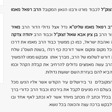
צוק"ל
לכבוד מורנו ורבנו הגאון המקובל
הרב רפאל מאמו
רב רפאל מאמו שליט"א
גדל אצל גדולי הדור הרב
מאיר
ור הרב
בן ציון אבא שאול זצוק"ל
וכבוד הרב
יהודה צדקה
אהבת ישראל, כמו כן ממשיך כבוד הרב מאמו את דרכו
ל מקום ומקום אשר דורכת כף רגלו ,בשנת תשס"ג שלח
א דורש לשלומו של הרב, מברך אותו ומבקש ממנו להמשיך
הרב עשה מאמצים גדולים להרחיב את קבלת הקהל וכמו
ביא להם בעזרת השם ישועות גדולות.
מקובלים גר בירושלים עיר הקודש אשר אליו הגיעו מכל
בעולם היו מגיעים לקבל את בירכתו וכבוד הרב כדורי ברך
בכלל וכתב לו מכתב מיוחד אשר לא נכתב לאף אחד ובו
בקש ברכה עצה והכוונה בכל נושא.