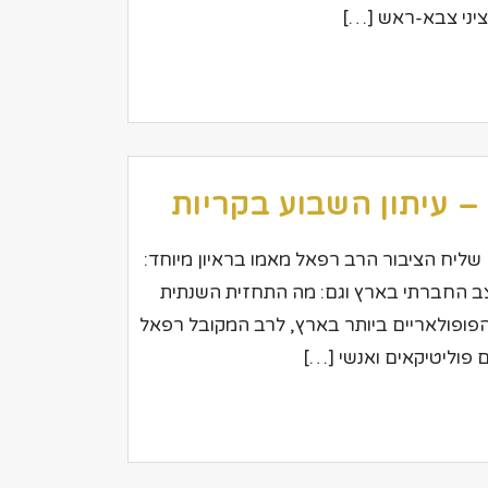
ציני צבא-ראש […]
– עיתון השבוע בקריות
כותב: אלירן טלעיתון: השבוע בקריותתאריך: 12.10.05 שליח הציבור הרב רפאל מאמו בראיון מיוחד:
ב החברתי בארץ וגם: מה התחזית השנתית
 לאחד הרבנים הפופולאריים ביותר בארץ, לרב המקובל רפאל
 פוליטיקאים ואנשי […]