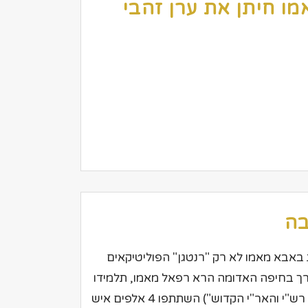
בה
ה כותב: יואל חזני משנת 2004 תופעת באבא מאמו לא רק "רנטגן" הפוליטיקאים
רך בחיפה האדומה הרא רפאל מאמו, תלמידו
של הרב בנציון אבא שאול("לכבוד הילולות אהרן הכהן, רש"י והאר"י הקדוש") השתתפו 4 אלפים איש