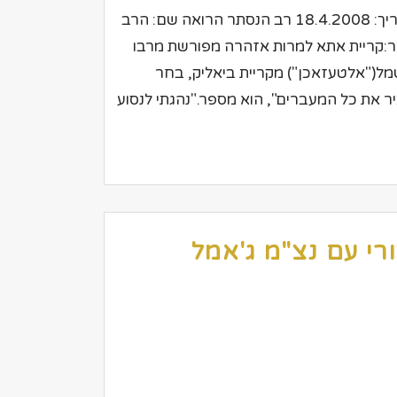
עיתון: ידיעות אחרנוות מוסף 7 ימים כתבת: שוש מול תאריך: 18.4.2008 רב הנסתר הרואה שם: הרב
 וברכות עיר:קריית אתא למרות אזהרה מפורשת מרבו
ר(40), מוביל מוצרי חשמל("אלטעזאכן") מקריית ביאליק, בחר
יר את כל המעברים", הוא מספר."נהגתי לנסוע
רי עם נצ"מ ג'אמל