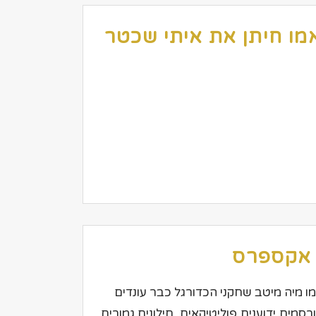
 אקספרס
רן אזולאי עיתון ערי המפרץתאריך: 8.6.07 מאמו מיה מיטב שחקני הכדורגל כבר עונדים
רסמים,ידוענים,פוליטיקאים, חילונים גמורים