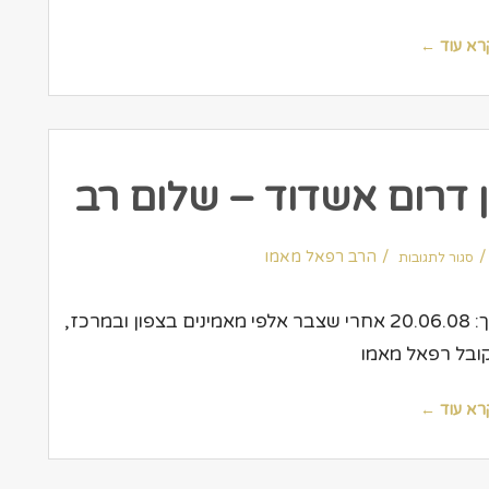
במימונה
של
חיים
צורי
רא עוד ←
עם
נצ"מ
ג'אמל
חכרוש
 דרום אשדוד – שלום רב
על
הרב
הרב רפאל מאמו
סגור לתגובות
מאמו
–
העיר
כאן
דרום
עיתון: העיר כאן דרום אשדוד כותב: דוד לוי תאריך: 20.06.08 אחרי שצבר אלפי מאמינים בצפון ובמרכז,
אשדוד
–
שלום
ובל רפאל מאמו
רב
רא עוד ←