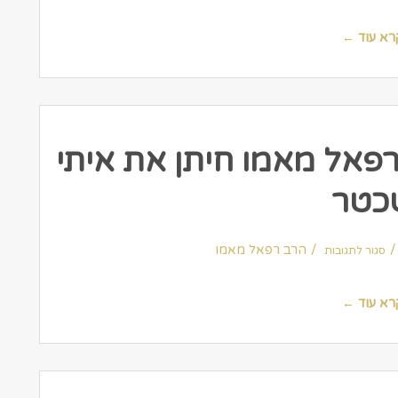
רא עוד ←
 רפאל מאמו חיתן את איתי
כטר
על
One
הרב רפאל מאמו
סגור לתגובות
–
המקובל
הרב
רפאל
מאמו
רא עוד ←
חיתן
את
איתי
שכטר