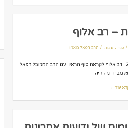
ת – רב אלוף
על
הד
הרב רפאל מאמו
סגור לתגובות
הקריות
–
רב
אלוף
כותב: אילן יבלברגעיתון: הד הקריות23.7.2004 רב אלוף לקראת סוף הראיון עם הרב המקובל רפאל
וא מברר מה היה
רא עוד ←