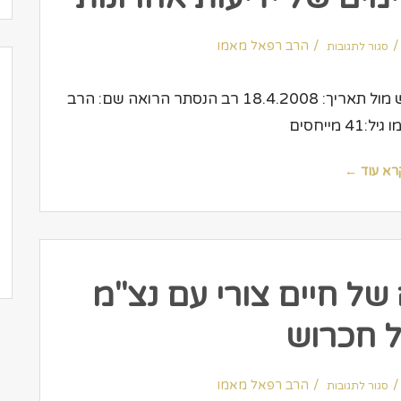
על
הרב
הרב רפאל מאמו
סגור לתגובות
מאמו
במוסף
7
ימים
של
עיתון: ידיעות אחרנוות מוסף 7 ימים כתבת: שוש מול תאריך: 18.4.2008 רב הנסתר הרואה שם: הרב
ידיעות
אחרונות
4 מייחסים
רא עוד ←
של חיים צורי עם נצ"מ
ל חכרוש
על
הרב
הרב רפאל מאמו
סגור לתגובות
מאמו