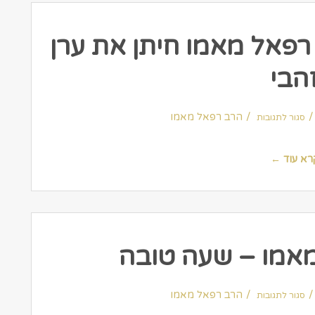
ב רפאל מאמו חיתן את ערן
הבי
על
One
הרב רפאל מאמו
סגור לתגובות
–
המקובל
הרב
רפאל
מאמו
רא עוד ←
חיתן
את
ערן
זהבי
אמו – שעה טובה
על
תופעת
הרב רפאל מאמו
סגור לתגובות
באבא
מאמו
–