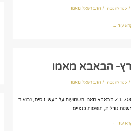
על
הרב
הרב רפאל מאמו
סגור לתגובות
מאמו
–
למעלה
מ
–
רא עוד ←
12,000
איש
בערב
ישועות
2016
פרץ- הבאבא מאמו
על
עיתון
הרב רפאל מאמו
סגור לתגובות
ערי
המפרץ-
הבאבא
מאמו
עיתון: ערי המפרץ כותב: נדב מאיוסט תאריך: 2.1.2004 הבאבא מאמו השמועות על מעשי ניסים, נבואות
ות גורלות, תופסות כנפיים.
רא עוד ←