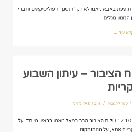
שעה
טובה
תון :שעה טובה כותב: יואל חזני משנת 2004 תופעת באבא מאמו לא רק "רנטגן" הפוליטיקאים וחברי
 הממון מגלים
רא עוד ←
 הציבור – עיתון השבוע
ריות
על
הרב
הרב רפאל מאמו
סגור לתגובות
רפאל
מאמו
שליח
הציבור
–
כותב: אלירן טלעיתון: השבוע בקריותתאריך: 12.10.05 שליח הציבור הרב רפאל מאמו בראיון מיוחד: על
עיתון
השבוע
בקריות
יית אתא, על ההתנתקות