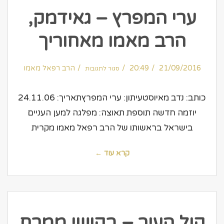
ערי המפרץ – גאידמק,
הרב מאמו מאחוריך
על
21/09/2016
20:49
ערי
הרב רפאל מאמו
סגור לתגובות
המפרץ
–
גאידמק,
הרב
מאמו
כותב: נדב מאיוסטעיתון: ערי המפרץתאריך: 24.11.06
מאחוריך
יוזמה חדשה תוספת תאוצה: מפלגה למען העניים
בישראל בראשותו של הרב רפאל מאמו מקרית
קרא עוד ←
קול העיר – בקושי ממרח