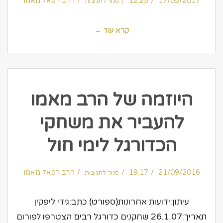
17/05/2017
12:25
הרב רפאל מאמו
סגור לתגובות
המקובל
הרב
רפאל
מאמו
–
קרא עוד ←
הבאבא
מאמו
בעל
הניסים
היוזמה של הרב מאמו
להעביר את משחקי
הכדורגל לימי חול
על
21/09/2016
19:17
היוזמה
הרב רפאל מאמו
סגור לתגובות
של
הרב
מאמו
להעביר
את
עיתון:ידועות אחרונות(ספורט) כתב:גידי ליפקין
משחקי
הכדורגל
לימי
תאריך:26.1.07 שחקנים כדורגל רבים הצטרפו לפורום
חול