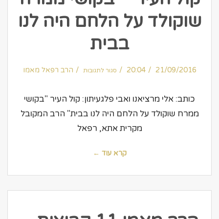
שוקולד על הלחם היה לנו
בבית
על
21/09/2016
20:04
קול
הרב רפאל מאמו
סגור לתגובות
העיר
–
בקושי
ממרח
שוקולד
כותב: אלי מרציאנו ואבי פלגעיתון: קול העיר "בקושי
על
הלחם
היה
ממרח שוקולד על הלחם היה לנו בבית" הרב המקובל
לנו
בבית
מקרית אתא, רפאל
קרא עוד ←